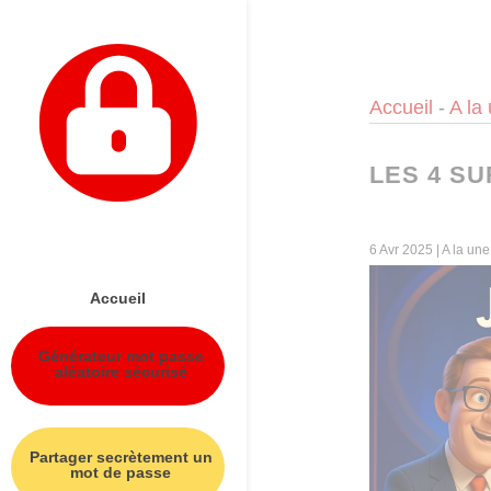
Panneau de gestion des cookies
Accueil
-
A la
LES 4 S
6 Avr 2025
|
A la une
Accueil
Générateur mot passe
aléatoire sécurisé
Partager secrètement un
mot de passe