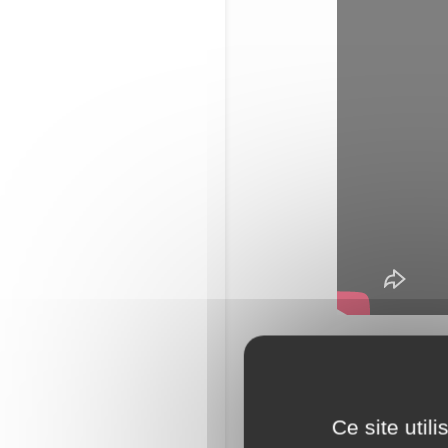
Ce jeu brille 
calculs compl
belle complici
Ce site util