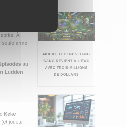
ept, avec le
r Bob
ébrité. À
ur seule arme
MOBILE LEGENDS BANG
BANG REVIENT À L’EWC
 épisodes
au
AVEC TROIS MILLIONS
en Ludden
DE DOLLARS
ec
Keke
 (et joueur