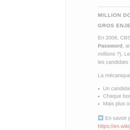
MILLION D
GROS ENJ
En 2008, CBS
Password
, a
millions ?
). L
les candidats
La mécanique 
Un candidat
Chaque bonn
Mais plus o
En savoir p
https://en.wi