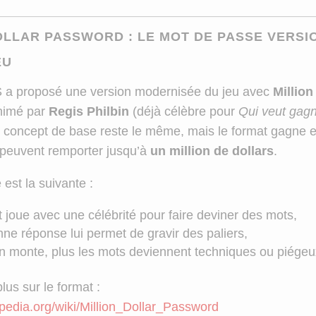
OLLAR PASSWORD : LE MOT DE PASSE VERSI
EU
 a proposé une version modernisée du jeu avec
Million
nimé par
Regis Philbin
(déjà célèbre pour
Qui veut gag
e concept de base reste le même, mais le format gagne en
 peuvent remporter jusqu’à
un million de dollars
.
est la suivante :
 joue avec une célébrité pour faire deviner des mots,
e réponse lui permet de gravir des paliers,
n monte, plus les mots deviennent techniques ou piégeu
lus sur le format :
kipedia.org/wiki/Million_Dollar_Password