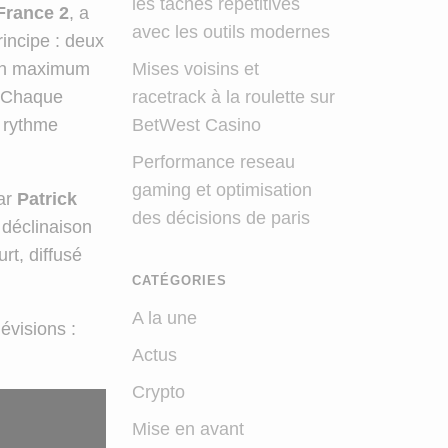
les tâches répétitives
France 2
, a
avec les outils modernes
rincipe : deux
Mises voisins et
r un maximum
racetrack à la roulette sur
. Chaque
BetWest Casino
 rythme
Performance reseau
gaming et optimisation
par
Patrick
des décisions de paris
 déclinaison
rt, diffusé
CATÉGORIES
A la une
évisions :
Actus
Crypto
Mise en avant