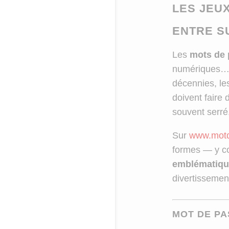
LES JEU
ENTRE S
Les
mots de 
numériques… m
décennies, l
doivent faire 
souvent serré
Sur
www.motd
formes — y co
emblématiqu
divertissemen
MOT DE PA