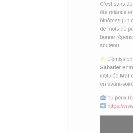
C’est sans do
été relancé 
binômes (un c
de mots de pa
bonne réponse
soutenu.
L’émission
Sabatier
entr
intitulée
Mot 
en avant-soir
Tu peux ret
https://ww