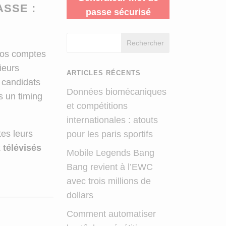
ASSE :
passe sécurisé
Rechercher
 nos comptes
ieurs
ARTICLES RÉCENTS
s candidats
Données biomécaniques
s un timing
et compétitions
internationales : atouts
tes leurs
pour les paris sportifs
 télévisés
Mobile Legends Bang
Bang revient à l’EWC
avec trois millions de
dollars
Comment automatiser