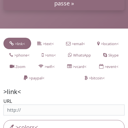
passe »
>link<
>text<
>email<
>location<
>phone<
>sms<
WhatsApp
Skype
Zoom
>wifi<
>vcard<
>event<
>paypal<
>bitcoin<
>link<
URL
>colors<