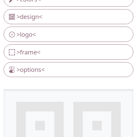
>design<
>logo<
>frame<
>options<