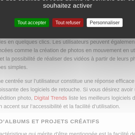
IMPLIFIÉE AVEC DES OUTILS PUISSANTS
souhaitez activer
ses de Microsoft Photos est d’aider les utilisateurs à é
Tout accepter
Tout refuser
Personnaliser
ent sans sacrifier la qualité. Les nouvelles fonctionnalit
iltres ajustables, des outils de rognage et d’ajustement d
es en quelques clics. Les utilisateurs peuvent également
ncées comme la création de photos en mouvement en uti
et la possibilité de réaliser des vidéos à partir de leurs 
es simples.
 centrée sur l’utilisateur constitue une réponse efficace
oissante des logiciels de retouche. Si vous désirez avoir
’édition photo,
Digital Trends
liste les meilleurs logiciels
accent sur l’accessibilité et la facilité d’utilisation.
D’ALBUMS ET PROJETS CRÉATIFS
ctéristique qui mérite d’être mentionnée est la facilité d