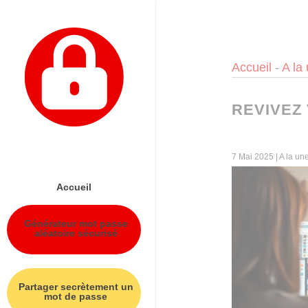
Panneau de gestion des cookies
Accueil
-
A la
REVIVEZ
7 Mai 2025
|
A la un
Accueil
Générateur mot passe
aléatoire sécurisé
Partager secrètement un
mot de passe