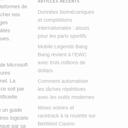
ARTICLES RÉCENTS
ateformes de
Données biomécaniques
oucher nos
et compétitions
ages
internationales : atouts
lités
pour les paris sportifs
ques.
Mobile Legends Bang
Bang revient à l’EWC
avec trois millions de
de Microsoft
dollars
eures
nel. La
Comment automatiser
 ce soit par
les tâches répétitives
ficielle.
avec les outils modernes
Mises voisins et
 un guide
racetrack à la roulette sur
res logiciels
BetWest Casino
ngue par sa