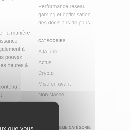
Performance reseau
gaming et optimisation
des décisions de paris
rer la manière
aissance
CATÉGORIES
également à
A la une
ous pouvez
Actus
des heures à
Crypto
Mise en avant
contenu :
Non classé
t
us ayez à les
Tech
ogiciels de
ceux que vous
DANS LA MÊME CATÉGORIE