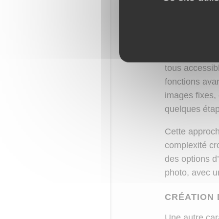
ÉDITION S
Une des promes
images facilem
incluent des f
tous accessibl
fonctions ava
images fixes, 
quelques étap
Cette approche
complexité cr
des options d
photo, avec un 
CRÉATION 
Une autre cara