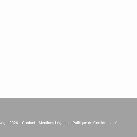
right 2026 –
Contact
–
Mentions Légales
–
Politique de Confidentialité