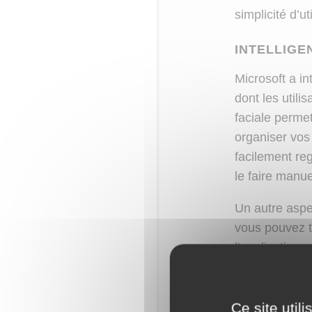
simplicité d’ut
INTELLIGE
Microsoft a in
dont les utili
faciale perme
organiser vos
facilement re
le faire manu
Un autre aspe
vous pouvez 
l’application
étiqueter au p
photo,
Forbes
Ce site util