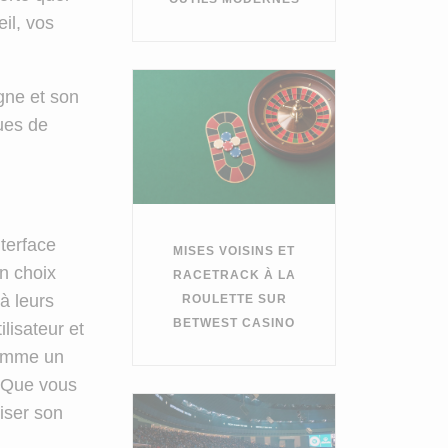
il, vos
gne et son
ques de
terface
MISES VOISINS ET
un choix
RACETRACK À LA
à leurs
ROULETTE SUR
BETWEST CASINO
lisateur et
comme un
. Que vous
iser son