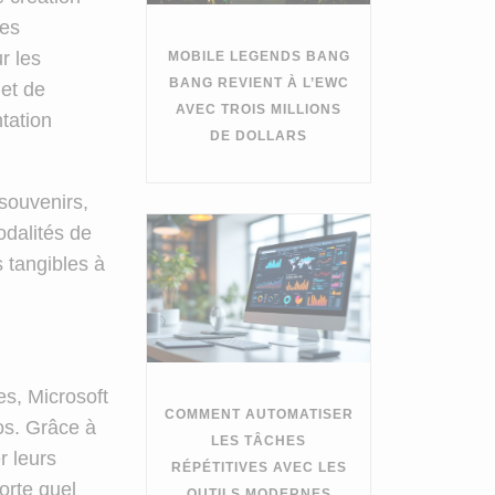
les
r les
MOBILE LEGENDS BANG
BANG REVIENT À L’EWC
et de
AVEC TROIS MILLIONS
tation
DE DOLLARS
souvenirs,
odalités de
s tangibles à
s, Microsoft
COMMENT AUTOMATISER
tos. Grâce à
LES TÂCHES
r leurs
RÉPÉTITIVES AVEC LES
orte quel
OUTILS MODERNES