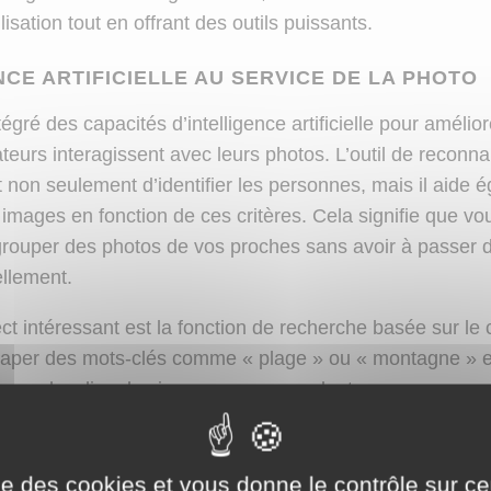
ilisation tout en offrant des outils puissants.
NCE ARTIFICIELLE AU SERVICE DE LA PHOTO
tégré des capacités d’intelligence artificielle pour amélio
sateurs interagissent avec leurs photos. L’outil de reconn
t non seulement d’identifier les personnes, mais il aide 
 images en fonction de ces critères. Cela signifie que v
grouper des photos de vos proches sans avoir à passer 
ellement.
ct intéressant est la fonction de recherche basée sur le 
taper des mots-clés comme « plage » ou « montagne » e
 pourra localiser les images correspondantes sans que vo
réalable. Pour en savoir plus sur les capacités d’IA des l
propose un article détaillé sur le sujet.
ise des cookies et vous donne le contrôle sur 