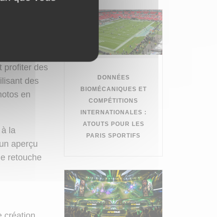
diter leurs
és d’édition
e la lumière,
 profiter des
DONNÉES
lisant des
BIOMÉCANIQUES ET
photos en
COMPÉTITIONS
INTERNATIONALES :
ATOUTS POUR LES
 à la
PARIS SPORTIFS
 un aperçu
 de retouche
e création